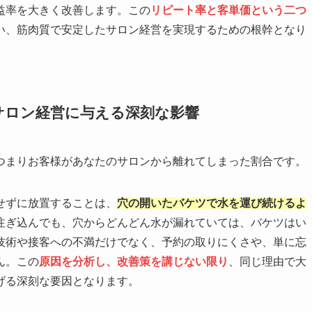
益率を大きく改善します。この
リピート率と客単価という二つ
い、筋肉質で安定したサロン経営を実現するための根幹となり
サロン経営に与える深刻な影響
つまりお客様があなたのサロンから離れてしまった割合です。
せずに放置することは、
穴の開いたバケツで水を運び続けるよ
注ぎ込んでも、穴からどんどん水が漏れていては、バケツはい
技術や接客への不満だけでなく、予約の取りにくさや、単に忘
ん。この
原因を分析し、改善策を講じない限り
、同じ理由で大
げる深刻な要因となります。