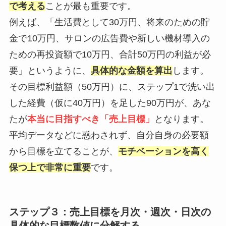
で考える
ことが最も重要です。
例えば、「生活費として30万円、将来のための貯
金で10万円、サロンの広告費や新しい機材導入の
ための再投資額で10万円、合計50万円の利益が必
要」というように、
具体的な金額を算出
します。
その目標利益額（50万円）に、ステップ1で洗い出
した経費（仮に40万円）を足した90万円が、あな
たが
本当に目指すべき「売上目標」
となります。
平均データなどに惑わされず、自分自身の必要額
から目標を立てることが、
モチベーションを高く
保つ上で非常に重要
です。
ステップ３：売上目標を月次・週次・日次の
具体的な目標数値に分解する