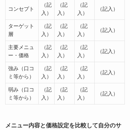
（記
（記
（記
コンセプト
（記入）
入）
入）
入）
ターゲット
（記
（記
（記
（記入）
層
入）
入）
入）
主要メニュ
（記
（記
（記
（記入）
ー・価格
入）
入）
入）
強み（口コ
（記
（記
（記
（記入）
ミ等から）
入）
入）
入）
弱み（口コ
（記
（記
（記
（記入）
ミ等から）
入）
入）
入）
メニュー内容と価格設定を比較して自分のサ