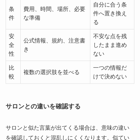
自分に合う条
条
費用、時間、場所、必要
件へ置き換え
件
な準備
る
安
不安な点を残
公式情報、規約、注意書
全
したまま進め
き
性
ない
比
一つの情報だ
複数の選択肢を並べる
較
けで決めない
サロンとの違いを確認する
サロンと似た言葉が出てくる場合は、意味の違い
を確認しておくと混乱しにくくなります。似てい