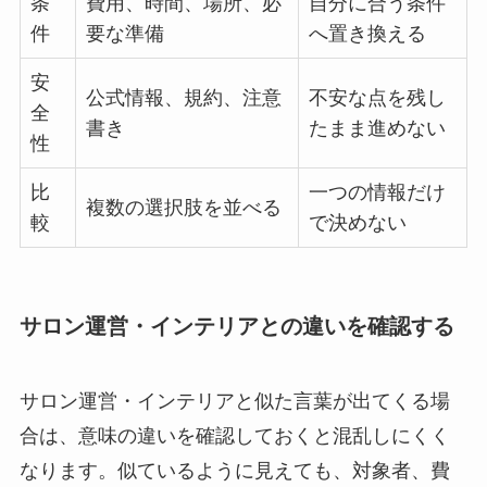
条
費用、時間、場所、必
自分に合う条件
件
要な準備
へ置き換える
安
公式情報、規約、注意
不安な点を残し
全
書き
たまま進めない
性
比
一つの情報だけ
複数の選択肢を並べる
較
で決めない
サロン運営・インテリアとの違いを確認する
サロン運営・インテリアと似た言葉が出てくる場
合は、意味の違いを確認しておくと混乱しにくく
なります。似ているように見えても、対象者、費