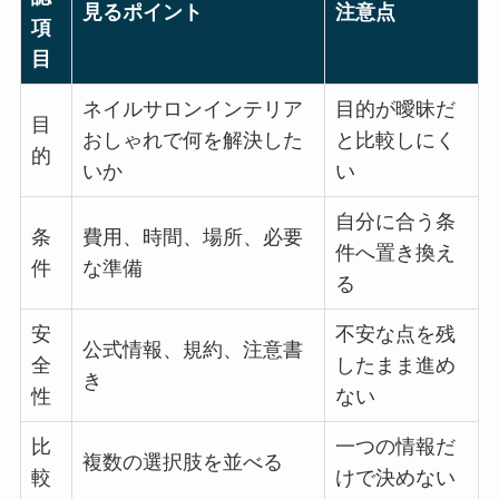
見るポイント
注意点
項
目
ネイルサロンインテリア
目的が曖昧だ
目
おしゃれで何を解決した
と比較しにく
的
いか
い
自分に合う条
条
費用、時間、場所、必要
件へ置き換え
件
な準備
る
安
不安な点を残
公式情報、規約、注意書
全
したまま進め
き
性
ない
比
一つの情報だ
複数の選択肢を並べる
較
けで決めない