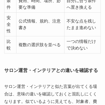
条
費用、時間、場所、必
自分に合う条件
件
要な準備
へ置き換える
安
公式情報、規約、注意
不安な点を残し
全
書き
たまま進めない
性
比
一つの情報だけ
複数の選択肢を並べる
較
で決めない
サロン運営・インテリアとの違いを確認する
サロン運営・インテリアと似た言葉が出てくる場
合は、意味の違いを確認しておくと混乱しにくく
なります。似ているように見えても、対象者、費