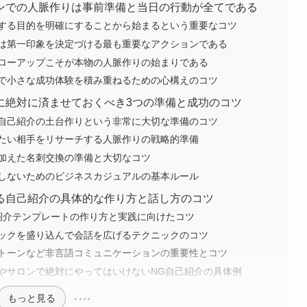
ンでの人脈作りは事前準備と当日の行動が全てである
する目的を明確にすることから始まるという重要なコツ
は第一印象を決定づける最も重要なアクションである
ローアップこそが本物の人脈作りの始まりである
で小さな成功体験を積み重ねるための心構えのコツ
に絶対に済ませておくべき3つの準備と成功のコツ
自己紹介の土台作りという非常に大切な準備のコツ
たい相手をリサーチする人脈作りの戦略的準備
加えた名刺交換の準備と大切なコツ
しないためのビジネスカジュアルの基本ルール
る自己紹介の具体的な作り方と話し方のコツ
紹介テンプレートの作り方と実践に向けたコツ
ックを盛り込んで会話を広げるテクニックのコツ
トーンなど非言語コミュニケーションの重要性とコツ
やサロンで絶対にやってはいけないNG自己紹介の具体例
もっと見る