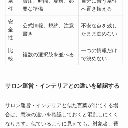
条
費用、時間、場所、必
自分に合う条件
件
要な準備
へ置き換える
安
公式情報、規約、注意
不安な点を残し
全
書き
たまま進めない
性
比
一つの情報だけ
複数の選択肢を並べる
較
で決めない
サロン運営・インテリアとの違いを確認する
サロン運営・インテリアと似た言葉が出てくる場
合は、意味の違いを確認しておくと混乱しにくく
なります。似ているように見えても、対象者、費