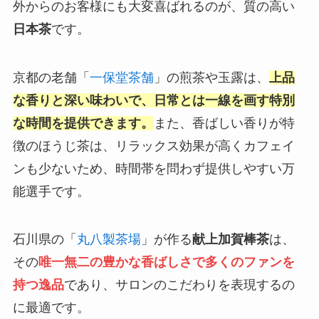
外からのお客様にも大変喜ばれるのが、質の高い
日本茶
です。
京都の老舗「
一保堂茶舗
」の煎茶や玉露は、
上品
な香りと深い味わいで、日常とは一線を画す特別
な時間を提供できます。
また、香ばしい香りが特
徴のほうじ茶は、リラックス効果が高くカフェイ
ンも少ないため、時間帯を問わず提供しやすい万
能選手です。
石川県の「
丸八製茶場
」が作る
献上加賀棒茶
は、
その
唯一無二の豊かな香ばしさで多くのファンを
持つ逸品
であり、サロンのこだわりを表現するの
に最適です。